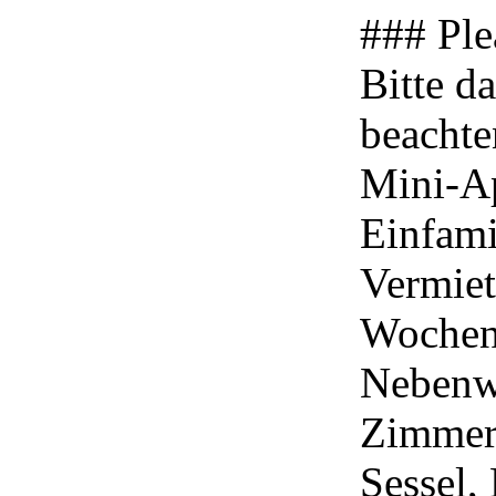
### Plea
Bitte d
beachte
Mini-A
Einfami
Vermiet
Wochen
Nebenwo
Zimmer;
Sessel, 