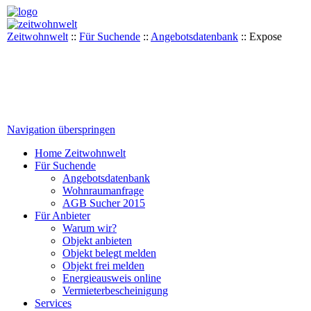
Zeitwohnwelt
::
Für Suchende
::
Angebotsdatenbank
::
Expose
Navigation überspringen
Home Zeitwohnwelt
Für Suchende
Angebotsdatenbank
Wohnraumanfrage
AGB Sucher 2015
Für Anbieter
Warum wir?
Objekt anbieten
Objekt belegt melden
Objekt frei melden
Energieausweis online
Vermieterbescheinigung
Services