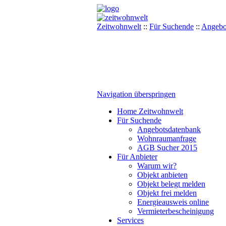
Zeitwohnwelt
::
Für Suchende
::
Angebo
Navigation überspringen
Home Zeitwohnwelt
Für Suchende
Angebotsdatenbank
Wohnraumanfrage
AGB Sucher 2015
Für Anbieter
Warum wir?
Objekt anbieten
Objekt belegt melden
Objekt frei melden
Energieausweis online
Vermieterbescheinigung
Services