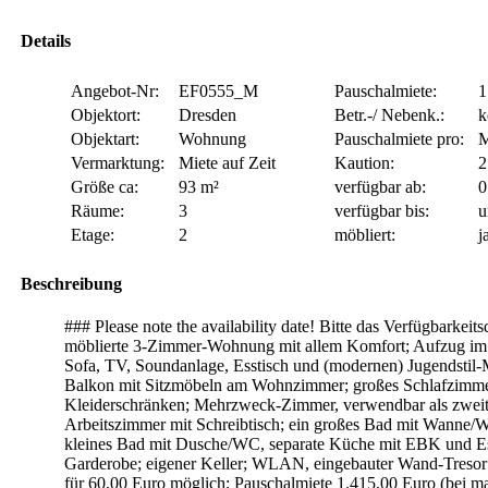
Details
Angebot-Nr:
EF0555_M
Pauschalmiete:
1
Objektort:
Dresden
Betr.-/ Nebenk.:
k
Objektart:
Wohnung
Pauschalmiete pro:
M
Vermarktung:
Miete auf Zeit
Kaution:
2
Größe ca:
93 m²
verfügbar ab:
0
Räume:
3
verfügbar bis:
u
Etage:
2
möbliert:
j
Beschreibung
### Please note the availability date! Bitte das Verfügbarkei
möblierte 3-Zimmer-Wohnung mit allem Komfort; Aufzug i
Sofa, TV, Soundanlage, Esstisch und (modernen) Jugendstil-M
Balkon mit Sitzmöbeln am Wohnzimmer; großes Schlafzimme
Kleiderschränken; Mehrzweck-Zimmer, verwendbar als zweit
Arbeitszimmer mit Schreibtisch; ein großes Bad mit Wanne
kleines Bad mit Dusche/WC, separate Küche mit EBK und Es
Garderobe; eigener Keller; WLAN, eingebauter Wand-Tresor i
für 60,00 Euro möglich; Pauschalmiete 1.415,00 Euro (bei ma