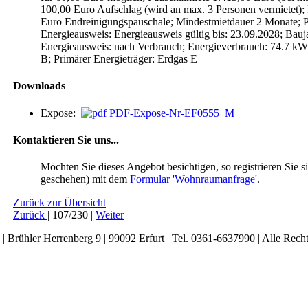
100,00 Euro Aufschlag (wird an max. 3 Personen vermietet);
Euro Endreinigungspauschale; Mindestmietdauer 2 Monate; 
Energieausweis: Energieausweis gültig bis: 23.09.2028; Bau
Energieausweis: nach Verbrauch; Energieverbrauch: 74.7 kWh
B; Primärer Energieträger: Erdgas E
Downloads
Expose:
PDF-Expose-Nr-EF0555_M
Kontaktieren Sie uns...
Möchten Sie dieses Angebot besichtigen, so registrieren Sie si
geschehen) mit dem
Formular 'Wohnraumanfrage'
.
Zurück zur Übersicht
Zurück
| 107/230 |
Weiter
rühler Herrenberg 9 | 99092 Erfurt | Tel. 0361-6637990 | Alle Recht