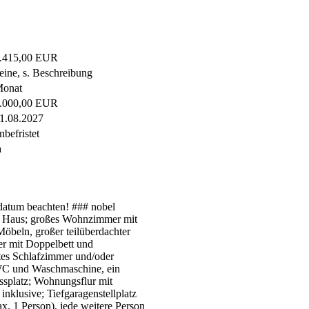
.415,00 EUR
eine, s. Beschreibung
onat
.000,00 EUR
1.08.2027
nbefristet
a
tsdatum beachten! ### nobel
m Haus; großes Wohnzimmer mit
öbeln, großer teilüberdachter
r mit Doppelbett und
es Schlafzimmer und/oder
/WC und Waschmaschine, ein
splatz; Wohnungsflur mit
nklusive; Tiefgaragenstellplatz
x. 1 Person), jede weitere Person