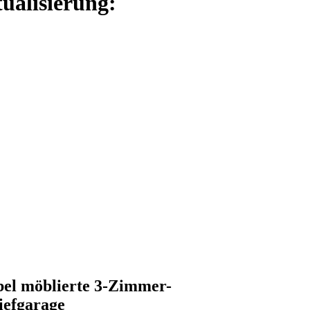
ualisierung:
bel möblierte 3-Zimmer-
iefgarage