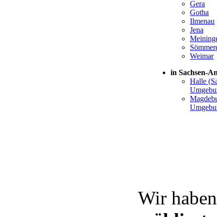
Gera
Gotha
Ilmenau
Jena
Meining
Sömmer
Weimar
in Sachsen-An
Halle (S
Umgebu
Magdebu
Umgebu
Wir haben