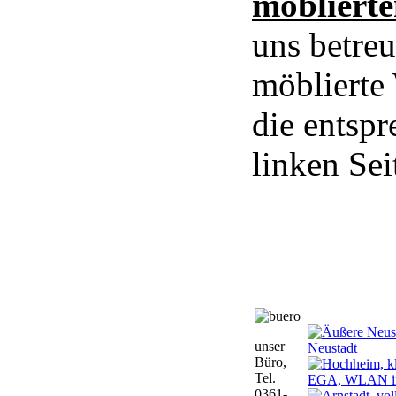
möbliert
uns betreu
möblierte
die entsp
linken Sei
unser
Büro,
Tel.
0361-