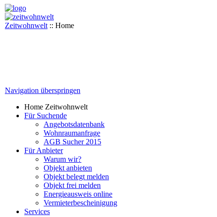
Zeitwohnwelt
::
Home
Navigation überspringen
Home Zeitwohnwelt
Für Suchende
Angebotsdatenbank
Wohnraumanfrage
AGB Sucher 2015
Für Anbieter
Warum wir?
Objekt anbieten
Objekt belegt melden
Objekt frei melden
Energieausweis online
Vermieterbescheinigung
Services