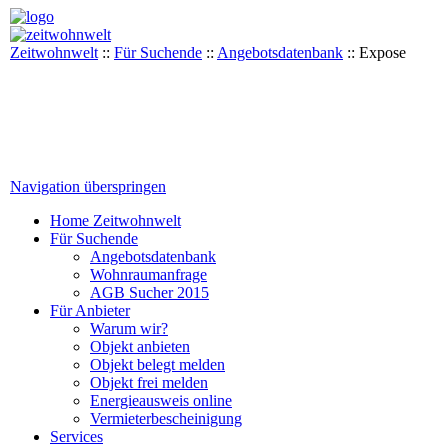
Zeitwohnwelt
::
Für Suchende
::
Angebotsdatenbank
::
Expose
Navigation überspringen
Home Zeitwohnwelt
Für Suchende
Angebotsdatenbank
Wohnraumanfrage
AGB Sucher 2015
Für Anbieter
Warum wir?
Objekt anbieten
Objekt belegt melden
Objekt frei melden
Energieausweis online
Vermieterbescheinigung
Services