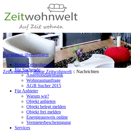
Navigation überspringen
Home Zeitwohnwelt
Für Suchende
Zeitwohnwelt
::
Home Zeitwohnwelt
::
Nachrichten
Angebotsdatenbank
Wohnraumanfrage
AGB Sucher 2015
Für Anbieter
Warum wir?
Objekt anbieten
Objekt belegt melden
Objekt frei melden
Energieausweis online
Vermieterbescheinigung
Services