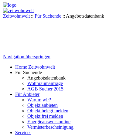
Zeitwohnwelt
::
Für Suchende
::
Angebotsdatenbank
Navigation überspringen
Home Zeitwohnwelt
Für Suchende
Angebotsdatenbank
Wohnraumanfrage
AGB Sucher 2015
Für Anbieter
Warum wir?
Objekt anbieten
Objekt belegt melden
Objekt frei melden
Energieausweis online
Vermieterbescheinigung
Services